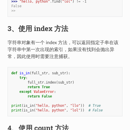
>>> 
"hello, python"
.
find
(
"lol"
)
!=
-
1
False
>>
3、使用 index 方法
字符串对象有一个 index 方法，可以返回指定子串在该
字符串中第一次出现的索引，如果没有找到会抛出异
常，因此使用时需要注意捕获。
def
is_in
(
full_str
,
sub_str
):
try
:
full_str
.
index
(
sub_str
)
return
True
except
ValueError
:
return
False
print
(
is_in
(
"hello, python"
,
"llo"
))
# True
print
(
is_in
(
"hello, python"
,
"lol"
))
# False
4、使用 count 方法