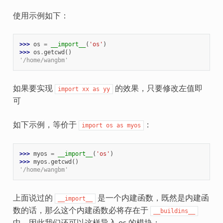
使用示例如下：
>>> 
os
=
__import__
(
'os'
)
>>> 
os
.
getcwd
()
'/home/wangbm'
如果要实现
的效果，只要修改左值即
import
xx
as
yy
可
如下示例，等价于
：
import
os
as
myos
>>> 
myos
=
__import__
(
'os'
)
>>> 
myos
.
getcwd
()
'/home/wangbm'
上面说过的
是一个内建函数，既然是内建函
__import__
数的话，那么这个内建函数必将存在于
__buildins__