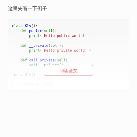
这里先看一下例子
class
Kls
():
def
public
(
self
):
print
(
'Hello public world!'
)
def
__private
(
self
):
print
(
'Hello private world!'
)
def
call_private
(
self
):
self
.
__private
()
阅读全文
ins
=
Kls
()
# 调用公有方法，没问题
ins
.
public
()
# 直接调用私有方法，不行
ins
.
__private
()
# 但你可以通过内部公有方法，进行代理
ins
.
call_private
()
既然都是方法，那我们真的没有办法可以直接调用吗？