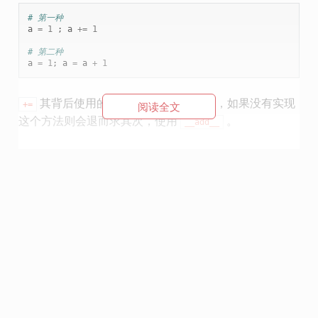
# 第一种
a
=
1
;
a
+=
1
# 第二种
a
=
1
;
a
=
a
+
1
其背后使用的魔法方法是
，如果没有实现
+=
__iadd__
阅读全文
这个方法则会退而求其次，使用
。
__add__
这两种写法有什么区别呢？
用列表举例 a += b，使用
的话就像是使用了
__add__
a.extend(b),如果使用
的话，则是 a = a+b,前者
__add__
是直接在原列表上进行扩展，而后者是先从原列表中取
出值，在一个新的列表中进行扩展，然后再将新的列表
对象返回给变量，显然后者的消耗要大些。
所以在能使用增量赋值的时候尽量使用它。