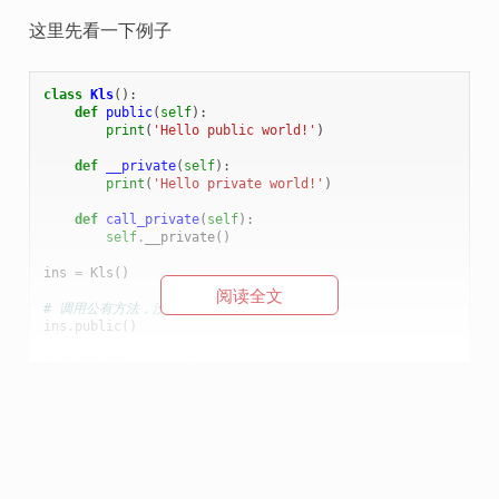
这里先看一下例子
class
Kls
():
def
public
(
self
):
print
(
'Hello public world!'
)
def
__private
(
self
):
print
(
'Hello private world!'
)
def
call_private
(
self
):
self
.
__private
()
ins
=
Kls
()
阅读全文
# 调用公有方法，没问题
ins
.
public
()
# 直接调用私有方法，不行
ins
.
__private
()
# 但你可以通过内部公有方法，进行代理
ins
.
call_private
()
既然都是方法，那我们真的没有方法可以直接调用吗？