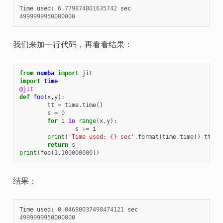
Time
used
:
6.779874801635742
sec
4999999950000000
我们来加一行代码，再看看结果：
from
numba
import
jit
import
time
@jit
def
foo
(
x
,
y
):
tt
=
time
.
time
()
s
=
0
for
i
in
range
(
x
,
y
):
s
+=
i
print
(
'Time used: 
{}
 sec'
.
format
(
time
.
time
()
-
tt
))
return
s
print
(
foo
(
1
,
100000000
))
结果：
Time
used
:
0.04680037498474121
sec
4999999950000000