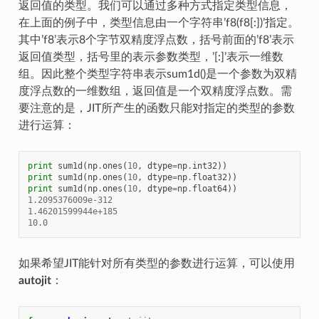
返回值的类型。我们可以通过多种方式指定类型信息，
在上面的例子中，类型信息由一个字符串’f8(f8[:])’指定。
其中’f8’表示8个字节双精度浮点数，括号前面的’f8’表示
返回值类型，括号里的表示参数类型，’[:]’表示一维数
组。因此整个类型字符串表示sum1d()是一个参数为双精
度浮点数的一维数组，返回值是一个双精度浮点数。需
要注意的是，JIT所产生的函数只能对指定的类型的参数
进行运算：
print
sum1d
(
np
.
ones
(
10
,
dtype
=
np
.
int32
))
print
sum1d
(
np
.
ones
(
10
,
dtype
=
np
.
float32
))
print
sum1d
(
np
.
ones
(
10
,
dtype
=
np
.
float64
))
1.2095376009e-312
1.46201599944e+185
10.0
如果希望JIT能针对所有类型的参数进行运算，可以使用
autojit
：