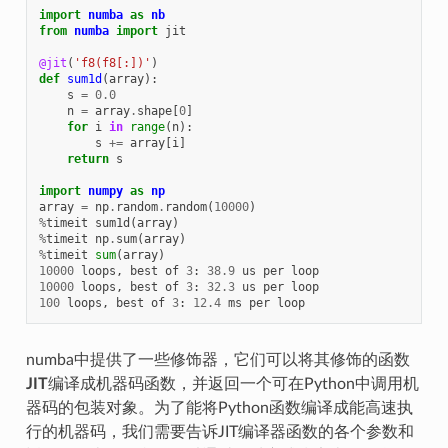
import
numba
as
nb
from
numba
import
jit
@jit
(
'f8(f8[:])'
)
def
sum1d
(
array
):
s
=
0.0
n
=
array
.
shape
[
0
]
for
i
in
range
(
n
):
s
+=
array
[
i
]
return
s
import
numpy
as
np
array
=
np
.
random
.
random
(
10000
)
%
timeit
sum1d
(
array
)
%
timeit
np
.
sum
(
array
)
%
timeit
sum
(
array
)
10000
loops
,
best
of
3
:
38.9
us
per
loop
10000
loops
,
best
of
3
:
32.3
us
per
loop
100
loops
,
best
of
3
:
12.4
ms
per
loop
numba中提供了一些修饰器，它们可以将其修饰的函数
JIT
编译成机器码函数，并返回一个可在Python中调用机
器码的包装对象。为了能将Python函数编译成能高速执
行的机器码，我们需要告诉JIT编译器函数的各个参数和