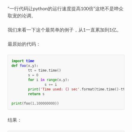
“一行代码让python的运行速度提高100倍”这绝不是哗众
取宠的论调。
我们来看一下这个最简单的例子，从1一直累加到1亿。
最原始的代码：
import
time
def
foo
(
x
,
y
):
tt
=
time
.
time
()
s
=
0
for
i
in
range
(
x
,
y
):
s
+=
i
print
(
'Time used: 
{}
 sec'
.
format
(
time
.
time
()
-
tt
))
return
s
print
(
foo
(
1
,
100000000
))
结果：