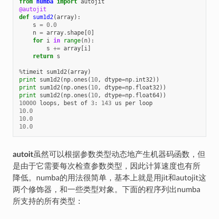
from
numba
import
autojit
@autojit
def
sum1d2
(
array
):
s
=
0.0
n
=
array
.
shape
[
0
]
for
i
in
range
(
n
):
s
+=
array
[
i
]
return
s
%
timeit
sum1d2
(
array
)
print
sum1d2
(
np
.
ones
(
10
,
dtype
=
np
.
int32
))
print
sum1d2
(
np
.
ones
(
10
,
dtype
=
np
.
float32
))
print
sum1d2
(
np
.
ones
(
10
,
dtype
=
np
.
float64
))
10000
loops
,
best
of
3
:
143
us
per
loop
10.0
10.0
10.0
autoit
虽然可以根据参数类型动态地产生机器码函数，但
是由于它需要每次检查参数类型，因此计算速度也有所
降低。numba的用法很简单，基本上就是用jit和autojit这
两个修饰器，和一些类型对象。下面的程序列出numba
所支持的所有类型：