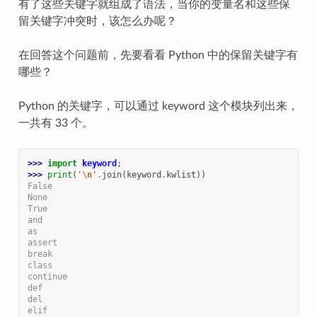
有了这些关键字就组成了语法，当你的变量名和这些保
留关键字冲突时，该怎么办呢？
在回答这个问题前，先要看看 Python 中的保留关键字有
哪些？
Python 的关键字，可以通过 keyword 这个模块列出来，
一共有 33 个。
>>> 
import
keyword
;
>>> 
print
(
'
\n
'
.
join
(
keyword
.
kwlist
))
False
None
True
and
as
assert
break
class
continue
def
del
elif