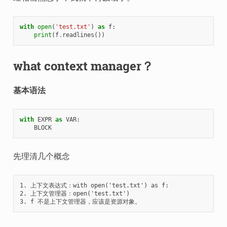
with
open
(
'test.txt'
)
as
f
:
print
(
f
.
readlines
())
what context manager？
基本语法
with
EXPR
as
VAR
:
BLOCK
先理清几个概念
1. 上下文表达式：with open('test.txt') as f:

2. 上下文管理器：open('test.txt')
