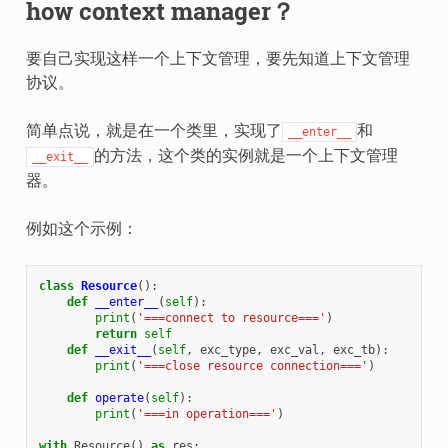
how context manager？
要自己实现这样一个上下文管理，要先知道上下文管理
协议。
简单点说，就是在一个类里，实现了
和
__enter__
的方法，这个类的实例就是一个上下文管理
__exit__
器。
例如这个示例：
class
Resource
():
def
__enter__
(
self
):
print
(
'===connect to resource==='
)
return
self
def
__exit__
(
self
,
exc_type
,
exc_val
,
exc_tb
):
print
(
'===close resource connection==='
)
def
operate
(
self
):
print
(
'===in operation==='
)
with
Resource
()
as
res
: