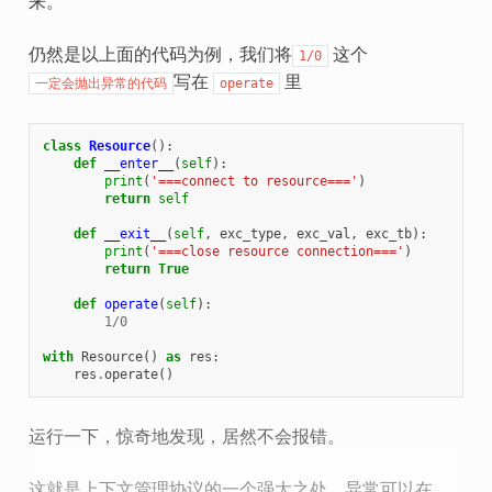
来。
仍然是以上面的代码为例，我们将
这个
1/0
写在
里
一定会抛出异常的代码
operate
class
Resource
():
def
__enter__
(
self
):
print
(
'===connect to resource==='
)
return
self
def
__exit__
(
self
,
exc_type
,
exc_val
,
exc_tb
):
print
(
'===close resource connection==='
)
return
True
def
operate
(
self
):
1
/
0
with
Resource
()
as
res
:
res
.
operate
()
运行一下，惊奇地发现，居然不会报错。
这就是上下文管理协议的一个强大之处，异常可以在